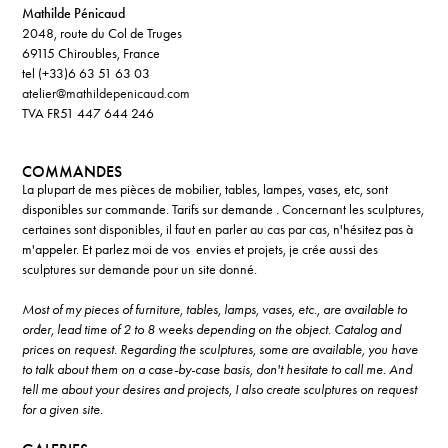
Mathilde Pénicaud
2048, route du Col de Truges
69115 Chiroubles, France
tel (+33)6 63 51 63 03
atelier@mathildepenicaud.com
TVA FR51 447 644 246
COMMANDES
La plupart de mes pièces de mobilier, tables, lampes, vases, etc, sont
disponibles sur commande.
T
arifs sur demande
.
Concernant les sculptures,
certaines sont disponibles, il faut en parler au cas par cas,
n'hésitez pas à
m'appeler
. Et parlez moi de vos envies et projets, je crée aussi des
sculptures sur demande pour un site donné.
Most of my pieces of furniture, tables, lamps, vases, etc., are available to
order, lead time of 2 to 8 weeks depending on the object. Catalog and
prices on request. Regarding the sculptures, some are available, you have
to talk about them on a case-by-case basis, don't hesitate to call me
.
And
tell me about your desires and projects, I also create sculptures on request
for a given site.