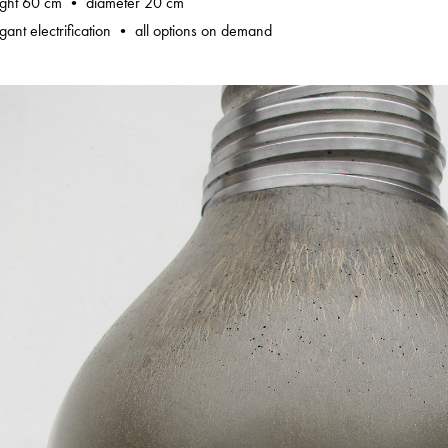
ight 60 cm • diameter 20 cm
gant electrification • all options on demand