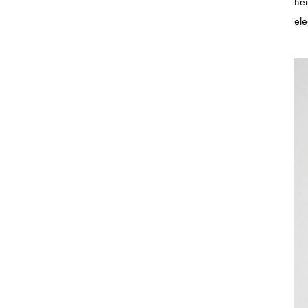
he
ele