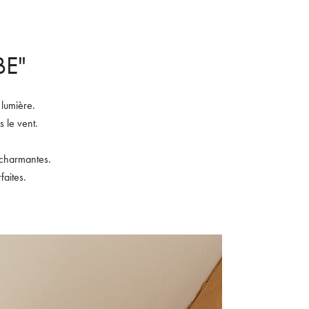
BE"
 lumière.
 le vent.
 charmantes.
faites.