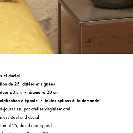
x et ductal
tion de 25, datées et signées
uteur 60 cm • diamètre 20 cm
ctrification élégante • toutes options à la demande
t-jours tissu par
atelier virginieMorel
inless steel and ductal
tion of 25, dated and signed