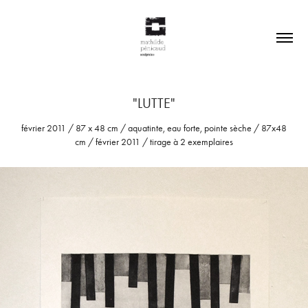
"LUTTE"
février 2011 / 87 x 48 cm / aquatinte, eau forte, pointe sèche / 87x48
cm / février 2011 / tirage à 2 exemplaires