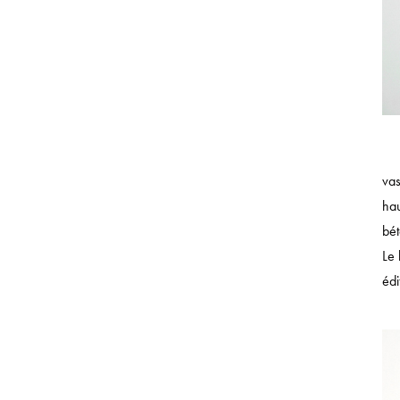
vas
ha
bét
Le 
édi