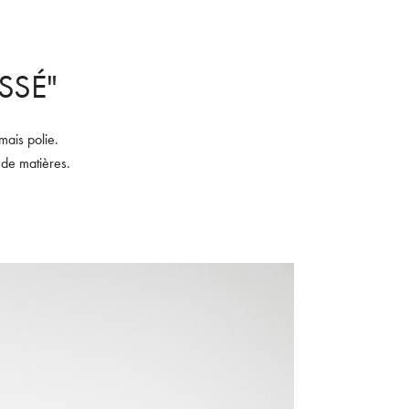
SSÉ"
mais polie.
e de matières.